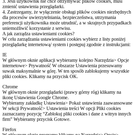
3. Jeśli użytkownik nie chce otrzymywać plików cookies, musi
zmienić ustawienia przeglądarki.
4. Zastrzegamy, że wyłączenie obsługi plików cookies niezbędnych
dla procesów uwierzytelniania, bezpieczeństwa, utrzymania
preferencji użytkownika może utrudnić, a w skrajnych przypadkach
uniemożliwić korzystanie z serwisu.
A jak zarządza ustawieniami cookies?
W celu zarządzania ustawieniami cookies wybierz z listy poniżej
przeglądarkę internetową/ system i postępuj zgodnie z instrukcjami:
IE
W głównym oknie aplikacji wybieramy kolejno Narzędzia> Opcje
internetowe> Prywatność W obszarze Ustawienia przesuwamy
suwak maksymalnie w górę. W ten sposób zablokujemy wszystkie
pliki cookies. Klikamy na przycisk OK.
Chrome
W głównym oknie przeglądarki (prawy górny róg) klikamy na
ikonę Ustawienia Google Chrome.
Wybieramy zakładkę Ustawienia> Pokaż ustawienia zaawansowane
W sekcji Prywatność> Ustawienia treści W opcji Pliki cookies
zaznaczamy pozycję “Zablokuj pliki cookies i dane z witryn innych
firm” Wybieramy przycisk Gotowe.
Firefox
W głównym oknie programu klikamy na Narzędzia> Opcje>