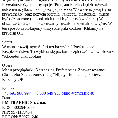
Prywatność Wybieramy opcję “Program Firefox będzie używał
ustawień użytkownika”, pozycja pierwsza “Zawsze używaj trybu
prywatnego” oraz pozycja ostatnia “Akceptuj ciasteczka” muszą
być odznaczone (tj. obok nich musi być pusty kwadracik) W
obszarze Ustawienia przesuwamy suwak maksymalnie w górę. W
ten sposób zablokujemy wszystkie pliki cookies. Klikamy na
przycisk OK.
Safari
W menu rozwijanym Safari trzeba wybrać Preferencje>
Bezpieczeństwo Tu wybiera się poziom bezpieczeństwa w obszarze
“Akceptuj pliki cookies”
Opera
Menu przeglądarki: Narzędzie> Preferencje> Zaawansowane>
Ciasteczka Zaznaczamy opcję “Nigdy nie akceptuj ciasteczek”
Klikamy OK
Kontakt
+48 695 980 997
+48 500 649 953
biuro@pmtraffic.eu
Dane
PM TRAFFIC Sp. z o.o.
KRS: 0000940285
NIP: 9571139434
REGON: 520721240